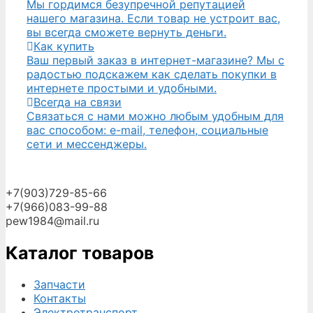
Мы гордимся безупречной репутацией
нашего магазина. Если товар не устроит вас,
вы всегда сможете вернуть деньги.
Как купить
Ваш первый заказ в интернет-магазине? Мы с
радостью подскажем как сделать покупки в
интернете простыми и удобными.
Всегда на связи
Связаться с нами можно любым удобным для
вас способом: e-mail, телефон, социальные
сети и мессенджеры.
+7(903)729-85-66
+7(966)083-99-88
pew1984@mail.ru
Каталог товаров
Запчасти
Контакты
Электротранспорт