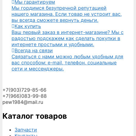
Мы гарантируем
Мы гордимся безупречной репутацией
нашего магазина. Если товар не устроит вас,
вы всегда сможете вернуть деньги.
Как купить
Ваш первый заказ в интернет-магазине? Мы с
радостью подскажем как сделать покупки в
интернете простыми и удобными.
Всегда на связи
Связаться с нами можно любым удобным для
вас способом: e-mail, телефон, социальные
сети и мессенджеры.
+7(903)729-85-66
+7(966)083-99-88
pew1984@mail.ru
Каталог товаров
Запчасти
Контакты