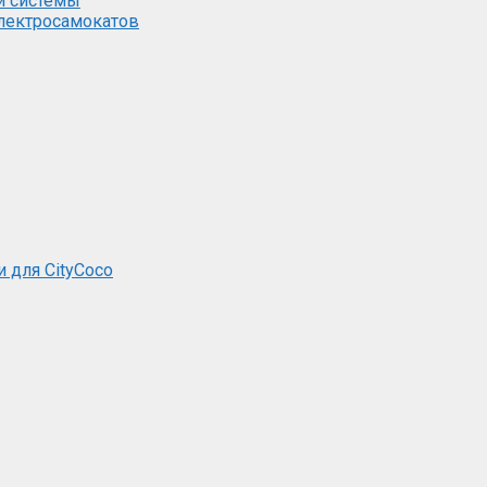
й системы
электросамокатов
и для CityCoco