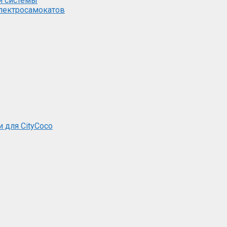
й системы
электросамокатов
и для CityCoco