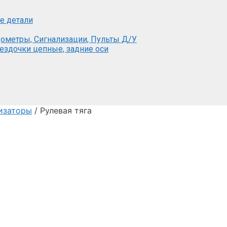
е детали
ометры, Сигнализации, Пульты Д/У
вездочки цепные, задние оси
изаторы
/ Рулевая тяга