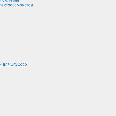
й системы
электросамокатов
и для CityCoco