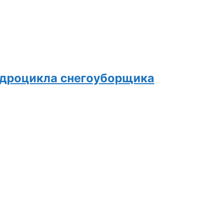
адроцикла снегоуборщика