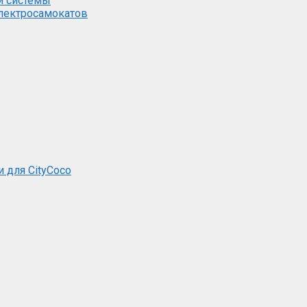
й системы
электросамокатов
и для CityCoco