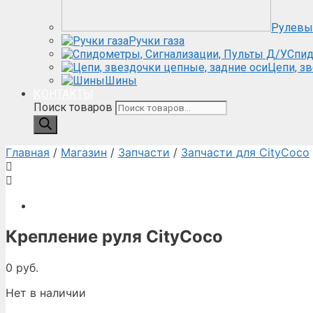
Рулевы
Ручки газа
Спид
Цепи, з
Шины
КОНТАКТЫ
Поиск товаров
Главная
/
Магазин
/
Запчасти
/
Запчасти для CityCoco
Крепление руля CityCoco
0
руб.
Нет в наличии