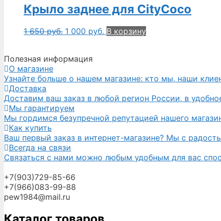
Крыло заднее для CityCoco
1 650
руб.
1 000
руб.
В корзину
Полезная информация
О магазине
Узнайте больше о нашем магазине: кто мы, наши клие
Доставка
Доставим ваш заказ в любой регион России, в удобное
Мы гарантируем
Мы гордимся безупречной репутацией нашего магазина
Как купить
Ваш первый заказ в интернет-магазине? Мы с радост
Всегда на связи
Связаться с нами можно любым удобным для вас спосо
+7(903)729-85-66
+7(966)083-99-88
pew1984@mail.ru
Каталог товаров